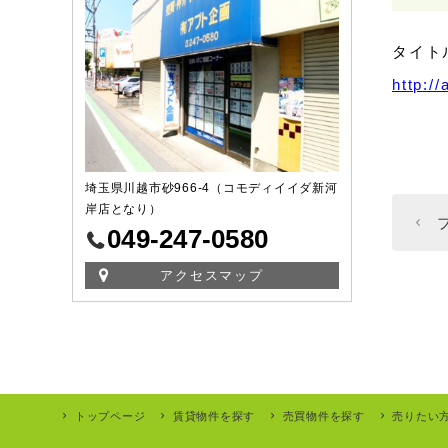
タイト
http:/
埼玉県川越市砂966-4（コモディイイダ新河
岸店となり）
049-247-0580
アクセスマップ
トップページ
賃貸物件を探す
売買物件を探す
売りたい